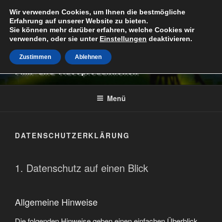
Zum
Wir verwenden Cookies, um Ihnen die bestmögliche
Inhalt
Erfahrung auf unserer Website zu bieten.
springen
Sie können mehr darüber erfahren, welche Cookies wir
verwenden, oder sie unter
Einstellungen
deaktivieren.
TOR 1 – Die Medienwerkstatt
Zustimmen
Ablehnen
Film- und Videoproduktionen
Menü
DATENSCHUTZERKLÄRUNG
1. Datenschutz auf einen Blick
Allgemeine Hinweise
Die folgenden Hinweise geben einen einfachen Überblick